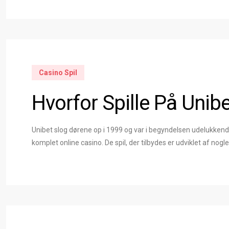
Casino Spil
Hvorfor Spille På Unib
Unibet slog dørene op i 1999 og var i begyndelsen udelukkende e
komplet online casino. De spil, der tilbydes er udviklet af nogl