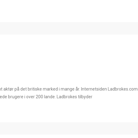
 aktør på det britiske marked i mange år. Internetsiden Ladbrokes.com
rede brugere i over 200 lande. Ladbrokes tilbyder