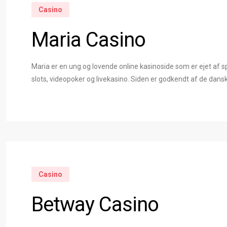
Casino
Maria Casino
Maria er en ung og lovende online kasinoside som er ejet af s
slots, videopoker og livekasino. Siden er godkendt af de dans
Casino
Betway Casino