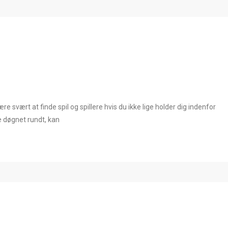
ære svært at finde spil og spillere hvis du ikke lige holder dig indenfor
e døgnet rundt, kan