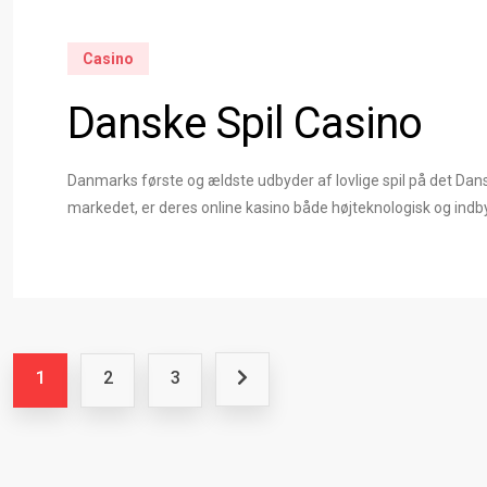
Casino
Danske Spil Casino
Danmarks første og ældste udbyder af lovlige spil på det Da
markedet, er deres online kasino både højteknologisk og indby
1
2
3