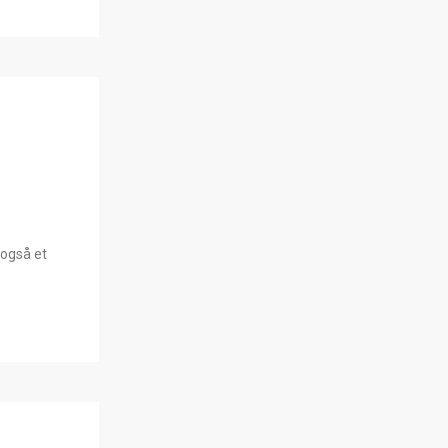
 også et