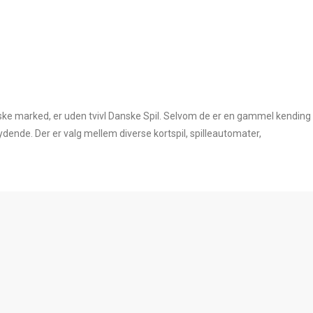
nske marked, er uden tvivl Danske Spil. Selvom de er en gammel kending
dende. Der er valg mellem diverse kortspil, spilleautomater,