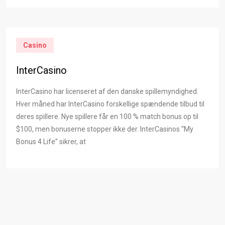
Casino
InterCasino
InterCasino har licenseret af den danske spillemyndighed.
Hver måned har InterCasino forskellige spændende tilbud til
deres spillere. Nye spillere får en 100 % match bonus op til
$100, men bonuserne stopper ikke der. InterCasinos “My
Bonus 4 Life” sikrer, at