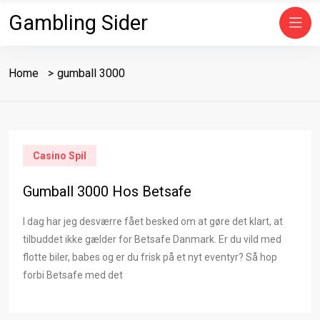
Skip
Gambling Sider
to
content
Home
gumball 3000
Casino Spil
Gumball 3000 Hos Betsafe
I dag har jeg desværre fået besked om at gøre det klart, at
tilbuddet ikke gælder for Betsafe Danmark. Er du vild med
flotte biler, babes og er du frisk på et nyt eventyr? Så hop
forbi Betsafe med det