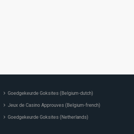
Goedgekeurde Goksites (Belgium-dutch)
Jeux de Casino Approuves (Belgium-french)
Goedgekeurde Goksites (Netherlands)