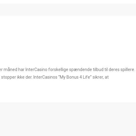
r måned har InterCasino forskellige spændende tilbud til deres spillere.
topper ikke der. InterCasinos “My Bonus 4 Life” sikrer, at