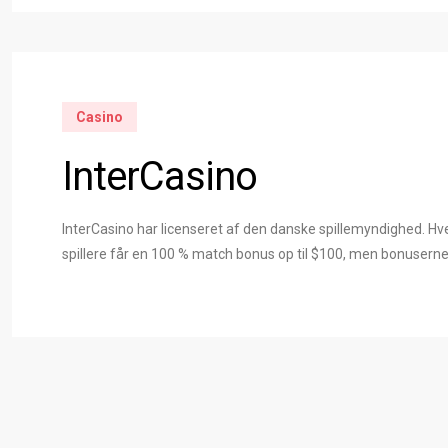
Casino
InterCasino
InterCasino har licenseret af den danske spillemyndighed. Hve
spillere får en 100 % match bonus op til $100, men bonuserne s