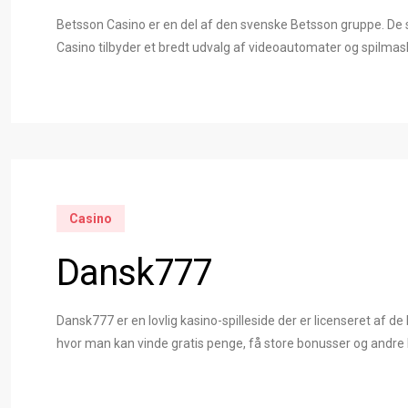
Betsson Casino er en del af den svenske Betsson gruppe. De s
Casino tilbyder et bredt udvalg af videoautomater og spilmas
Casino
Dansk777
Dansk777 er en lovlig kasino-spilleside der er licenseret af
hvor man kan vinde gratis penge, få store bonusser og andre l