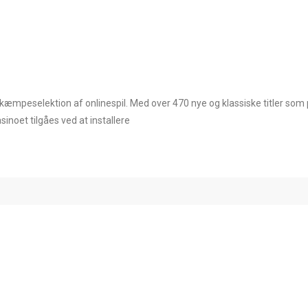
kæmpeselektion af onlinespil. Med over 470 nye og klassiske titler som 
asinoet tilgåes ved at installere