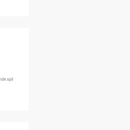
nde spil