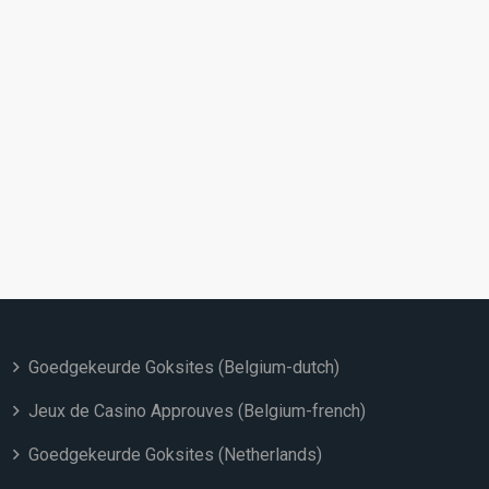
Goedgekeurde Goksites (Belgium-dutch)
Jeux de Casino Approuves (Belgium-french)
Goedgekeurde Goksites (Netherlands)