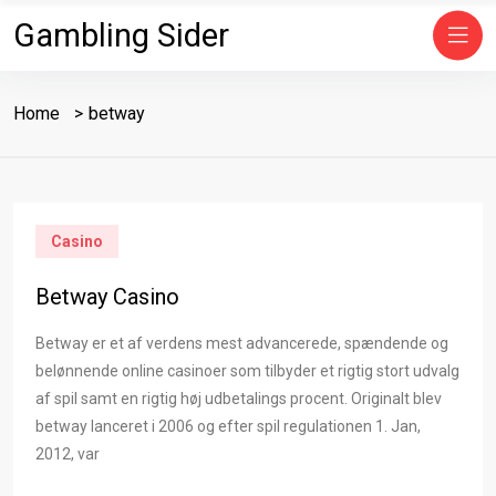
Skip
Gambling Sider
to
content
Home
betway
Casino
Betway Casino
Betway er et af verdens mest advancerede, spændende og
belønnende online casinoer som tilbyder et rigtig stort udvalg
af spil samt en rigtig høj udbetalings procent. Originalt blev
betway lanceret i 2006 og efter spil regulationen 1. Jan,
2012, var